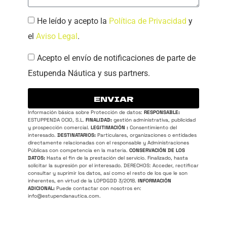
He leído y acepto la
Política de Privacidad
y
el
Aviso Legal
.
Acepto el envío de notificaciones de parte de
Estupenda Náutica y sus partners.
ENVIAR
Información básica sobre Protección de datos:
RESPONSABLE:
ESTUPPENDA OCIO, S.L.
FINALIDAD:
gestión administrativa, publicidad
y prospección comercial.
LEGITIMACIÓN :
Consentimiento del
interesado.
DESTINATARIOS:
Particulares, organizaciones o entidades
directamente relacionadas con el responsable y Administraciones
Públicas con competencia en la materia.
CONSERVACIÓN DE LOS
DATOS:
Hasta el fin de la prestación del servicio. Finalizado, hasta
solicitar la supresión por el interesado. DERECHOS: Acceder, rectificar
consultar y suprimir los datos, así como el resto de los que le son
inherentes, en virtud de la LOPDGDD 3/2018.
INFORMACIÓN
ADICIONAL:
Puede contactar con nosotros en:
info@estupendanautica.com
.