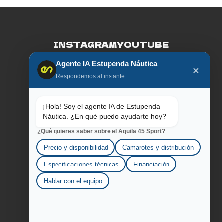
INSTAGRAM
YOUTUBE
Agente IA Estupenda Náutica
FACEBOOK
LINKEDIN
×
Respondemos al instante
¡Hola! Soy el agente IA de Estupenda
Náutica. ¿En qué puedo ayudarte hoy?
¿Qué quieres saber sobre el Aquila 45 Sport?
SOBRE AQUILA
Precio y disponibilidad
Camarotes y distribución
LOS ESTUPENDOS
Especificaciones técnicas
Financiación
Hablar con el equipo
CONTÁCTANOS