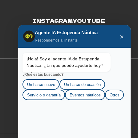
INSTAGRAM
YOUTUBE
Agente IA Estupenda Náutica
FACEBOOK
LINKEDIN
×
Respondemos al instante
¡Hola! Soy el agente IA de Estupenda
Náutica. ¿En qué puedo ayudarte hoy?
¿Qué estás buscando?
SOBRE AQUILA
Un barco nuevo
Un barco de ocasión
LOS ESTUPENDOS
Servicio o garantía
Eventos náuticos
Otros
CONTÁCTANOS