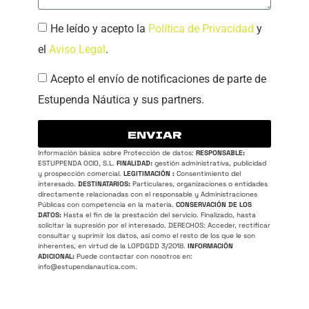
He leído y acepto la
Política de Privacidad
y
el
Aviso Legal
.
Acepto el envío de notificaciones de parte de
Estupenda Náutica y sus partners.
ENVIAR
Información básica sobre Protección de datos:
RESPONSABLE:
ESTUPPENDA OCIO, S.L.
FINALIDAD:
gestión administrativa, publicidad
y prospección comercial.
LEGITIMACIÓN :
Consentimiento del
interesado.
DESTINATARIOS:
Particulares, organizaciones o entidades
directamente relacionadas con el responsable y Administraciones
Públicas con competencia en la materia.
CONSERVACIÓN DE LOS
DATOS:
Hasta el fin de la prestación del servicio. Finalizado, hasta
solicitar la supresión por el interesado. DERECHOS: Acceder, rectificar
consultar y suprimir los datos, así como el resto de los que le son
inherentes, en virtud de la LOPDGDD 3/2018.
INFORMACIÓN
ADICIONAL:
Puede contactar con nosotros en:
info@estupendanautica.com
.