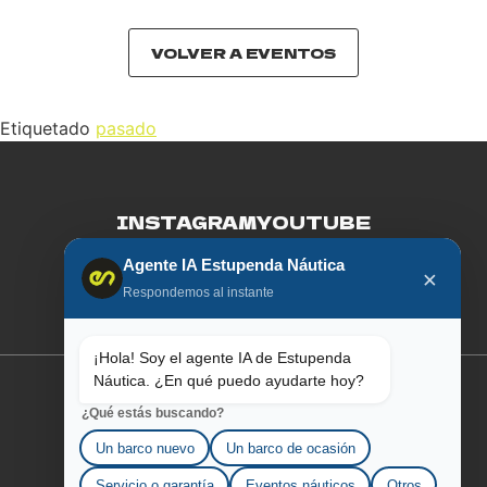
VOLVER A EVENTOS
Etiquetado
pasado
INSTAGRAM
YOUTUBE
Agente IA Estupenda Náutica
FACEBOOK
LINKEDIN
×
Respondemos al instante
¡Hola! Soy el agente IA de Estupenda
Náutica. ¿En qué puedo ayudarte hoy?
¿Qué estás buscando?
SOBRE AQUILA
Un barco nuevo
Un barco de ocasión
Servicio o garantía
Eventos náuticos
Otros