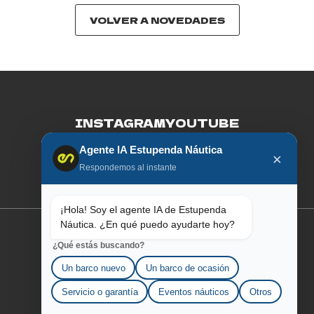
VOLVER A NOVEDADES
INSTAGRAM
YOUTUBE
Agente IA Estupenda Náutica
FACEBOOK
LINKEDIN
×
Respondemos al instante
¡Hola! Soy el agente IA de Estupenda
Náutica. ¿En qué puedo ayudarte hoy?
¿Qué estás buscando?
SOBRE AQUILA
Un barco nuevo
Un barco de ocasión
LOS ESTUPENDOS
Servicio o garantía
Eventos náuticos
Otros